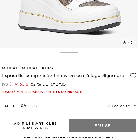
4.7
L
l
3
Toggle Drawer
c
L
MICHAEL MICHAEL KORS
v
l
Espadrille compensée Emmy en cuir à logo Signature
p
198 $
74.50 $
62 % DE RABAIS
était
maintenant
JUSQU’À 60 % DE RABAIS. PRIX TELS QU'INDIQUÉS
CA
TAILLE
US
Guide de taille
VOIR LES ARTICLES
ÉPUISÉ
SIMILAIRES