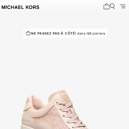
Mon panier 
NE PASSEZ PAS À CÔTÉ!
EN DEMANDE !
91 vendus
dans 148 paniers