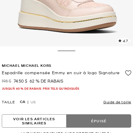
4.7
L
l
6
Toggle Drawer
c
L
MICHAEL MICHAEL KORS
v
l
Espadrille compensée Emmy en cuir à logo Signature
p
198 $
74.50 $
62 % DE RABAIS
était
maintenant
JUSQU’À 60 % DE RABAIS. PRIX TELS QU'INDIQUÉS
CA
TAILLE
US
Guide de taille
VOIR LES ARTICLES
ÉPUISÉ
SIMILAIRES