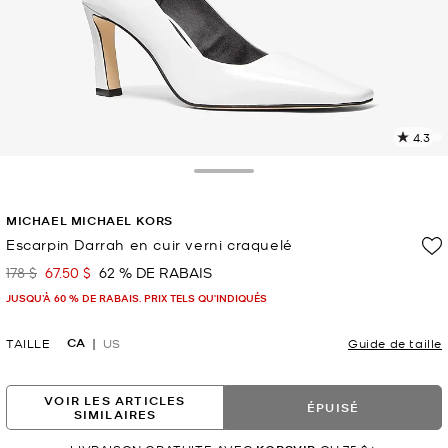
4.3
L
l
6
Toggle Drawer
c
L
MICHAEL MICHAEL KORS
v
l
Escarpin Darrah en cuir verni craquelé
p
178 $
67.50 $
62 % DE RABAIS
était
maintenant
JUSQU’À 60 % DE RABAIS. PRIX TELS QU'INDIQUÉS
CA
TAILLE
US
Guide de taille
VOIR LES ARTICLES
ÉPUISÉ
SIMILAIRES