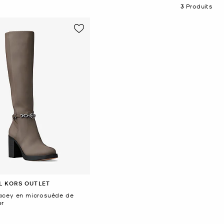
3
Produits
L KORS OUTLET
acey en microsuède de
er
ant