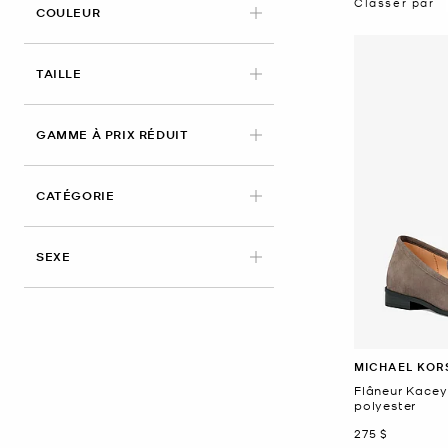
Classer par
APPLIED
COULEUR
APPLIED
TAILLE
GAMME À PRIX RÉDUIT
CATÉGORIE
SEXE
MICHAEL KOR
Flâneur Kacey
polyester
maintenant
275 $