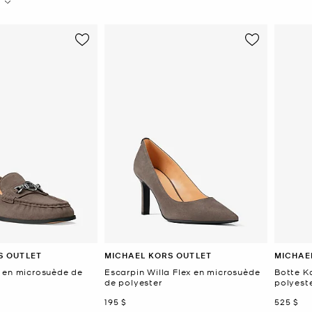
S OUTLET
MICHAEL KORS OUTLET
MICHAE
 en microsuède de
Escarpin Willa Flex en microsuède
Botte K
de polyester
polyest
maintenant
mainten
195 $
525 $