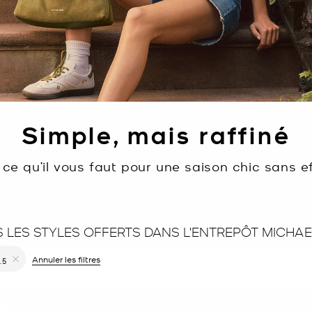
Simple, mais raffiné
 ce qu’il vous faut pour une saison chic sans ef
S LES STYLES OFFERTS DANS L'ENTREPÔT MICHA
r le filtre Affiné(e) par Couleur : Gris
Annuler les filtres
.5
upprimer le filtre Affiné(e) par Taille : 7.5