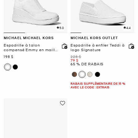
5.0
4.4
MICHAEL MICHAEL KORS
MICHAEL KORS OUTLET
Espadrille à talon
Espadrille à enfiler Teddi à
compensé Emmy en maille
logo Signature
à fermeture éclair
maintenant
était
198 $
228 $
maintenant
79 $
65 % DE RABAIS
RABAIS SUPPLÉMENTAIRE DE 15 %
AVEC LE CODE : EXTRA15