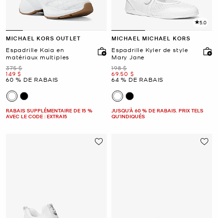
5.0
MICHAEL KORS OUTLET
MICHAEL MICHAEL KORS
Espadrille Kaia en
Espadrille Kyler de style
matériaux multiples
Mary Jane
était
était
375 $
198 $
maintenant
maintenant
149 $
69.50 $
60 % DE RABAIS
64 % DE RABAIS
RABAIS SUPPLÉMENTAIRE DE 15 %
JUSQU’À 60 % DE RABAIS. PRIX TELS
AVEC LE CODE : EXTRA15
QU'INDIQUÉS