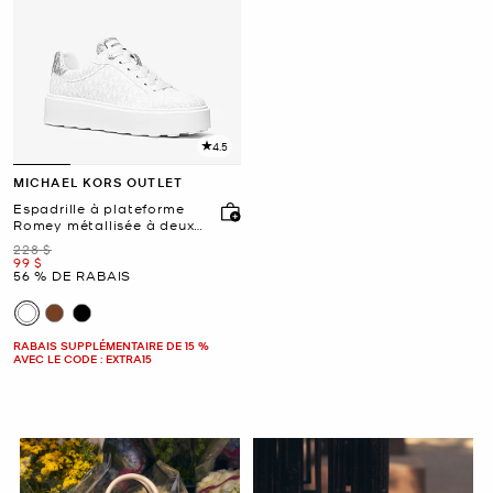
4.5
MICHAEL KORS OUTLET
Espadrille à plateforme
Romey métallisée à deux
tons et à logo Signature
était
228 $
maintenant
99 $
56 % DE RABAIS
RABAIS SUPPLÉMENTAIRE DE 15 %
AVEC LE CODE : EXTRA15