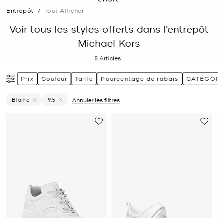
Entrepôt
/
Tout Afficher
Voir tous les styles offerts dans l'entrepôt
Michael Kors
5
Articles
Prix
Couleur
Taille
Pourcentage de rabais
CATÉGOR
Blanc
9.5
Annuler les filtres
Supprimer Le Filtre Affiné(e) Par Couleur : Blanc
Supprimer le filtre Affiné(e) par Taille : 9.5