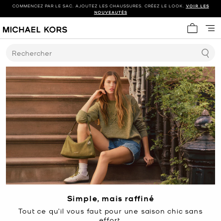
COMMENCEZ PAR LE SAC. AJOUTEZ LES CHAUSSURES. CRÉEZ LE LOOK.
VOIR LES
NOUVEAUTÉS
Mon panie
Rechercher
Simple, mais raffiné
Tout ce qu’il vous faut pour une saison chic sans
effort.