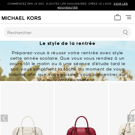
COMMENCEZ PAR LE SAC. AJOUTEZ LES CHAUSSURES. CRÉEZ LE LOOK.
VOIR LES
NOUVEAUTÉS
Mon panie
Rechercher
Le style de la rentrée
Préparez-vous à réussir votre rentrée avec style
cette année scolaire. Que vous vous rendiez à un
cours tôt le matin ou à une séance d’étude tard le
soir, vous simplifient la tâche au moment de vous
habiller, afin que vous puissiez vous concentrer sur
ce qui compte vraiment.