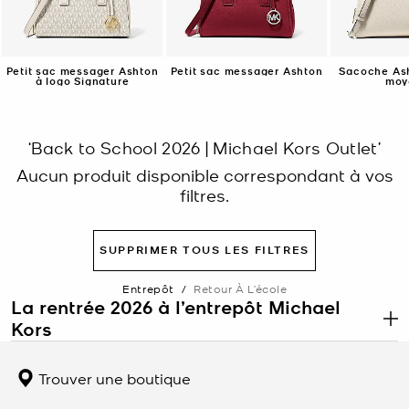
Petit sac messager Ashton
Petit sac messager Ashton
Sacoche Ash
à logo Signature
moy
‘Back to School 2026 | Michael Kors Outlet’
Aucun produit disponible correspondant à vos
filtres.
SUPPRIMER TOUS LES FILTRES
Entrepôt
/
Retour À L’école
La rentrée 2026 à l’entrepôt Michael
Kors
.
La rentrée est le moment idéal pour renouveler le sac que vous
portez tous les jours. L’entrepôt Michael Kors propose les sacs à
Trouver une boutique
dos, les sacs fourre-tout et les sacs à bandoulière conçus pour
contenir tout ce dont vous avez besoin sans donner l’impression