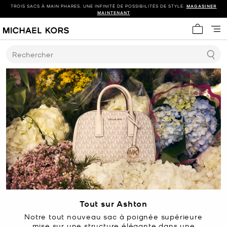
TROIS SACS À MAIN PHARES. UNE INFINITÉ DE POSSIBILITÉS DE STYLE.
MAGASINER
MAINTENANT
Mon panie
Rechercher
Tout sur Ashton
Notre tout nouveau sac à poignée supérieure
mise sur une structure élégante dans une