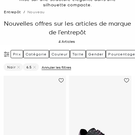
silhouette compacte.
Entrepôt
/
Nouveau
Nouvelles offres sur les articles de marque
de l’entrepôt
4
Articles
Prix
Catégorie
Couleur
Taille
Gender
Pourcentage
Noir
6.5
Annuler les filtres
Supprimer Le Filtre Affiné(e) Par Couleur : Noir
Supprimer le filtre Affiné(e) par Taille : 6.5