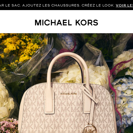
 LE SAC. AJOUTEZ LES CHAUSSURES. CRÉEZ LE LOOK.
VOIR L