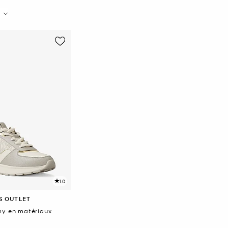
1.0
S OUTLET
my en matériaux