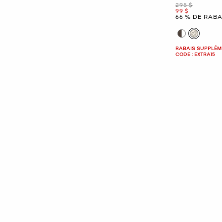
était
295 $
maintenant
99 $
66 % DE RABA
RABAIS SUPPLÉME
CODE : EXTRA15