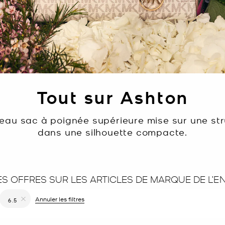
Tout sur Ashton
eau sac à poignée supérieure mise sur une st
dans une silhouette compacte.
S OFFRES SUR LES ARTICLES DE MARQUE DE L’E
er le filtre Affiné(e) par Couleur : Naturel
Annuler les filtres
6.5
Supprimer le filtre Affiné(e) par Taille : 6.5