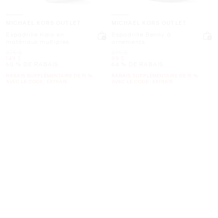
MICHAEL KORS OUTLET
MICHAEL KORS OUTLET
Espadrille Kaia en
Espadrille Benny à
matériaux multiples
ornements
était
était
375 $
275 $
maintenant
maintenant
149 $
99 $
60 % DE RABAIS
64 % DE RABAIS
RABAIS SUPPLÉMENTAIRE DE 15 %
RABAIS SUPPLÉMENTAIRE DE 15 %
AVEC LE CODE : EXTRA15
AVEC LE CODE : EXTRA15