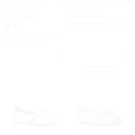
matériaux multiples
à bande à logo Signature
était
était
325 $
295 $
maintenant
maintenant
109 $
119 $
66 % DE RABAIS
59 % DE RABAIS
RABAIS SUPPLÉMENTAIRE DE 15 %
AVEC LE CODE : EXTRA15
RABAIS SUPPLÉMENTAIRE DE 15 %
AVEC LE CODE : EXTRA15
TENDANCE !
57 achetés cette semaine