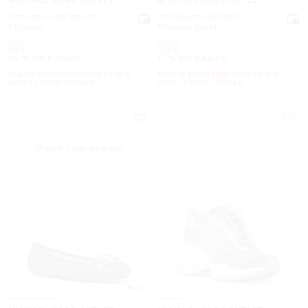
Chausson de ballet
Chausson de ballet
Phoebe
Phoebe bruni
était
était
225 $
225 $
maintenant
maintenant
99 $
109 $
56 % DE RABAIS
51 % DE RABAIS
RABAIS SUPPLÉMENTAIRE DE 15 %
RABAIS SUPPLÉMENTAIRE DE 15 %
AVEC LE CODE : EXTRA15
AVEC LE CODE : EXTRA15
Style coup de cœur
4.7