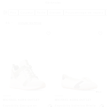
104
Articles
Prix
Couleur
Taille
Gender
Pourcentage de rabais
8.5
Annuler les filtres
Supprimer le filtre Affiné(e) par Taille : 8.5
5.0
MICHAEL KORS OUTLET
MICHAEL KORS OUTLET
Espadrille Georgie en
Espadrille ballerine Brielle