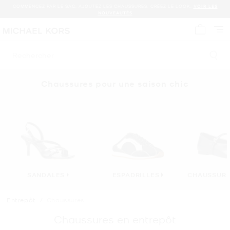
COMMENCEZ PAR LE SAC. AJOUTEZ LES CHAUSSURES. CRÉEZ LE LOOK.
VOIR LES
NOUVEAUTÉS
Mon panie
Rechercher
Chaussures pour une saison chic
ANDALES
ESPADRILLES
CHAUSSURES PLATES
Entrepôt
/
Chaussures
Chaussures en entrepôt