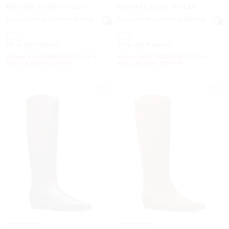
MICHAEL KORS OUTLET
MICHAEL KORS OUTLET
Espadrille ballerine Brielle
Espadrille ballerine Brielle
était
était
295 $
295 $
maintenant
maintenant
119 $
119 $
59 % DE RABAIS
59 % DE RABAIS
RABAIS SUPPLÉMENTAIRE DE 15 %
RABAIS SUPPLÉMENTAIRE DE 15 %
AVEC LE CODE : EXTRA15
AVEC LE CODE : EXTRA15