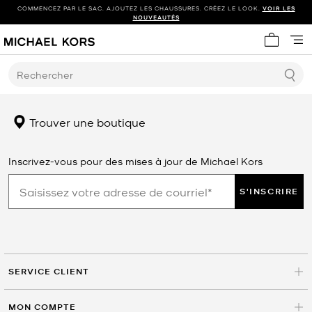
COMMENCEZ PAR LE SAC. AJOUTEZ LES CHAUSSURES. CRÉEZ LE LOOK.
VOIR LES
NOUVEAUTÉS
Mon panie
Rechercher
Trouver une boutique
Inscrivez-vous pour des mises à jour de Michael Kors
S'INSCRIRE
SERVICE CLIENT
MON COMPTE