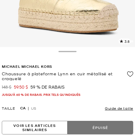
3.8
L
l
8
Toggle Drawer
c
L
MICHAEL MICHAEL KORS
v
l
Chaussure à plateforme Lynn en cuir métallisé et
craquelé
p
148 $
59.50 $
59 % DE RABAIS
était
maintenant
JUSQU’À 60 % DE RABAIS. PRIX TELS QU'INDIQUÉS
CA
TAILLE
US
Guide de taille
VOIR LES ARTICLES
ÉPUISÉ
SIMILAIRES