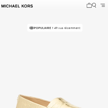
Mon panier 
POPULAIRE !
49 vus récemment