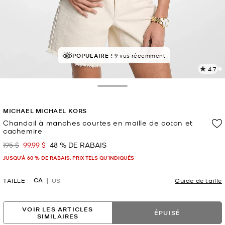
À SUCCÈS!
POPULAIRE !
Classé 5 étoiles par 89 % des clients
9 vus récemment
4.7
L
l
1
Toggle Drawer
c
L
MICHAEL MICHAEL KORS
v
l
Chandail à manches courtes en maille de coton et
cachemire
p
195 $
99.99 $
48 % DE RABAIS
était
maintenant
JUSQU’À 60 % DE RABAIS. PRIX TELS QU'INDIQUÉS
CA
TAILLE
US
Guide de taille
VOIR LES ARTICLES
ÉPUISÉ
SIMILAIRES