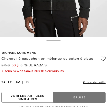
Toggle Drawer
MICHAEL KORS MENS
Chandail à capuchon en mélange de coton à clous
275 $
50 $
81 % DE RABAIS
était
maintenant
JUSQU’À 60 % DE RABAIS. PRIX TELS QU'INDIQUÉS
CA
TAILLE
US
Guide de taille
VOIR LES ARTICLES
ÉPUISÉ
SIMILAIRES