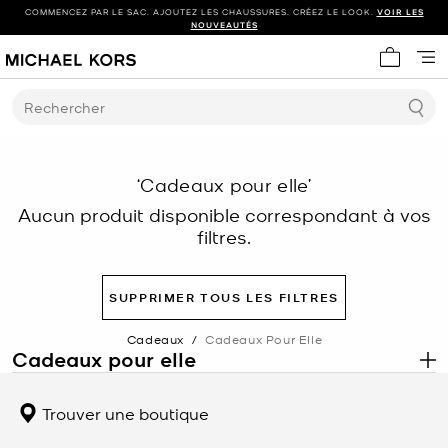
COMMENCEZ PAR LE SAC. AJOUTEZ LES CHAUSSURES. CRÉEZ LE LOOK.
VOIR LES
NOUVEAUTÉS
Mon panie
Rechercher
‘Cadeaux pour elle’
Aucun produit disponible correspondant à vos
filtres.
SUPPRIMER TOUS LES FILTRES
Cadeaux
/
Cadeaux Pour Elle
Cadeaux pour elle
.
Le
cadeau Michael Kors idéal pour elle
rend hommage aux femmes
qui inspirent votre vie, qu’il s’agisse de votre
maman
,
fille
,
épouse
,
Trouver une boutique
grand-mère
,
tante
ou
meilleure amie
. Chaque pièce de cette
collection soigneusement sélectionnée allie élégance, savoir-faire