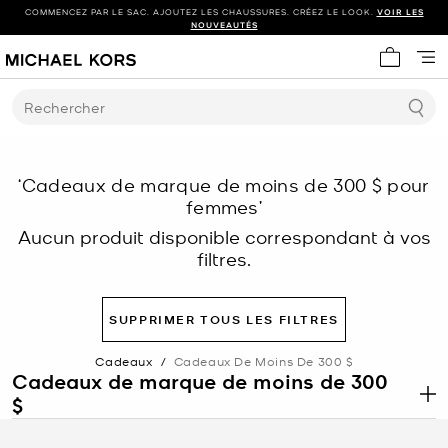
COMMENCEZ PAR LE SAC. AJOUTEZ LES CHAUSSURES. CRÉEZ LE LOOK.
VOIR LES
NOUVEAUTÉS
Mon panie
Rechercher
‘Cadeaux de marque de moins de 300 $ pour
femmes’
Aucun produit disponible correspondant à vos
filtres.
SUPPRIMER TOUS LES FILTRES
Cadeaux
/
Cadeaux De Moins De 300 $
Cadeaux de marque de moins de 300
$
.
Découvrez des cadeaux de marque à moins de 300 $ de Michael