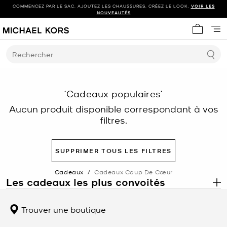
COMMENCEZ PAR LE SAC. AJOUTEZ LES CHAUSSURES. CRÉEZ LE LOOK.
VOIR LES
NOUVEAUTÉS
Mon panie
Rechercher
‘Cadeaux populaires’
Aucun produit disponible correspondant à vos
filtres.
SUPPRIMER TOUS LES FILTRES
Cadeaux
/
Cadeaux Coup De Cœur
Les cadeaux les plus convoités
.
Découvrez les cadeaux les plus convoités de Michael Kors, une
collection soigneusement sélectionnée de sacs à main,
Trouver une boutique
d’accessoires, de montres et de bijoux parmi nos articles les plus
populaires, choisis pour leur attrait intemporel et leur polyvalence