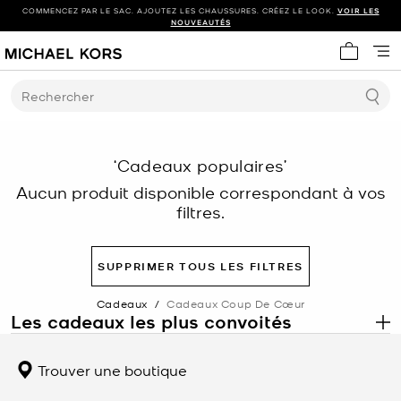
COMMENCEZ PAR LE SAC. AJOUTEZ LES CHAUSSURES. CRÉEZ LE LOOK.
VOIR LES
NOUVEAUTÉS
Mon panie
Rechercher
‘Cadeaux populaires’
Aucun produit disponible correspondant à vos
filtres.
SUPPRIMER TOUS LES FILTRES
Cadeaux
/
Cadeaux Coup De Cœur
Les cadeaux les plus convoités
.
Découvrez les cadeaux les plus convoités de Michael Kors, une
collection soigneusement sélectionnée de sacs à main,
Trouver une boutique
d’accessoires, de montres et de bijoux parmi nos articles les plus
populaires, choisis pour leur attrait intemporel et leur polyvalence