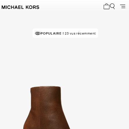
Mon panier 
POPULAIRE !
23 vus récemment