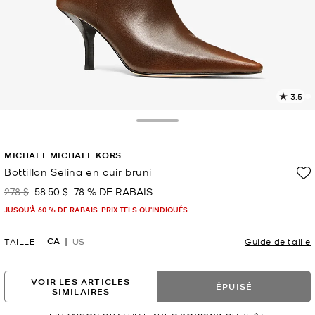
3.5
L
l
1
Toggle Drawer
c
L
MICHAEL MICHAEL KORS
v
l
Bottillon Selina en cuir bruni
p
278 $
58.50 $
78 % DE RABAIS
était
maintenant
JUSQU’À 60 % DE RABAIS. PRIX TELS QU'INDIQUÉS
CA
TAILLE
US
Guide de taille
VOIR LES ARTICLES
ÉPUISÉ
SIMILAIRES