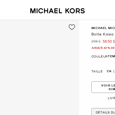
MICHAEL MIC
Botte Kasia
298 $
58.50 $
était
mainte
JUSQU’À 60 % DE
TEM
COULEUR
CA
TAILLE
VOIR L
SI
LIV
DÉTAILS D