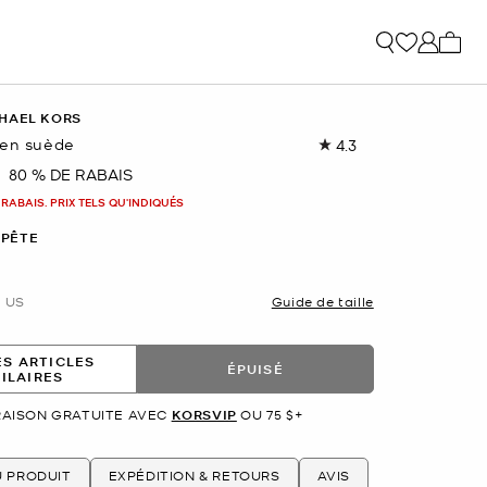
Mon p
HAEL KORS
 en suède
4.3
Lire
les
80 % DE RABAIS
nant
42
commentaires.
 RABAIS. PRIX TELS QU'INDIQUÉS
Lien
vers
PÊTE
la
même
page.
US
Guide de taille
ES ARTICLES
ÉPUISÉ
MILAIRES
RAISON GRATUITE AVEC
KORSVIP
OU 75 $+
U PRODUIT
EXPÉDITION & RETOURS
AVIS