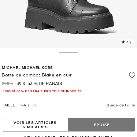
4.2
L
l
5
Toggle Drawer
c
L
MICHAEL MICHAEL KORS
v
l
Botte de combat Blake en cuir
p
298 $
139 $
53 % DE RABAIS
était
maintenant
JUSQU’À 60 % DE RABAIS. PRIX TELS QU'INDIQUÉS
CA
TAILLE
US
Guide de taille
VOIR LES ARTICLES
ÉPUISÉ
SIMILAIRES