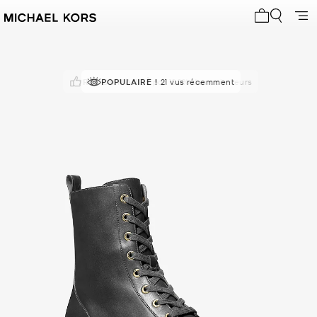
Mon panier 
RECOMMANDÉ
POPULAIRE !
par 100% des acheteurs
21 vus récemment