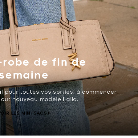
robe de fin de
semaine
al pour toutes vos sorties, à commencer
tout nouveau modèle Laila.
VOIR LES MINI SACS