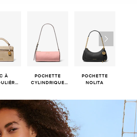
C À
POCHETTE
POCHETTE
SAC 
ULIÈRE
CYLINDRIQUE
NOLITA
ANA
IZZY