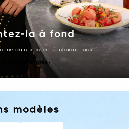
tez-la à fond
donne du caractère à chaque look.
IR LES NOUVEAUTÉS
ins modèles