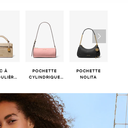
C À
POCHETTE
POCHETTE
SAC 
ULIÈRE
CYLINDRIQUE
NOLITA
ANA
IZZY