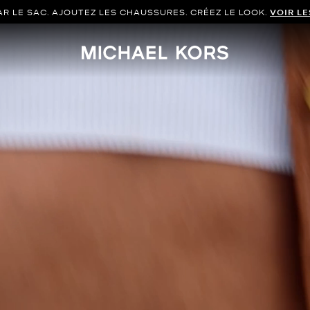
ONT EN COURS.
ÉCONOMISEZ JUSQU’À 60 % SUR LES MODÈLES 