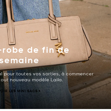
robe de fin de
semaine
al pour toutes vos sorties, à commencer
tout nouveau modèle Laila.
VOIR LES MINI SACS