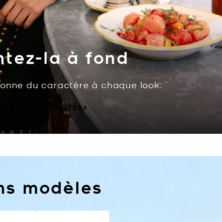
tez-la à fond
donne du caractère à chaque look.
IR LES NOUVEAUTÉS
ins modèles