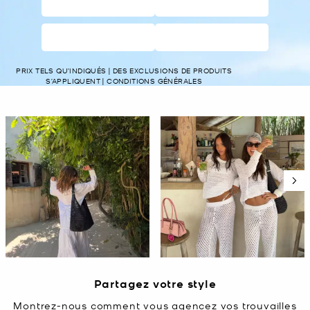
CHAUSSURES
VÊTEMENTS
FEMME
HOMMES
PRIX TELS QU’INDIQUÉS | DES EXCLUSIONS DE PRODUITS
S’APPLIQUENT | CONDITIONS GÉNÉRALES
Carrousel média
Carrousel avec photos de produits. Utilisez les boutons précédent e
Diapositive 1 de 5, Affichage des articles 1 à 2 de 10.
Partagez votre style
Montrez-nous comment vous agencez vos trouvailles