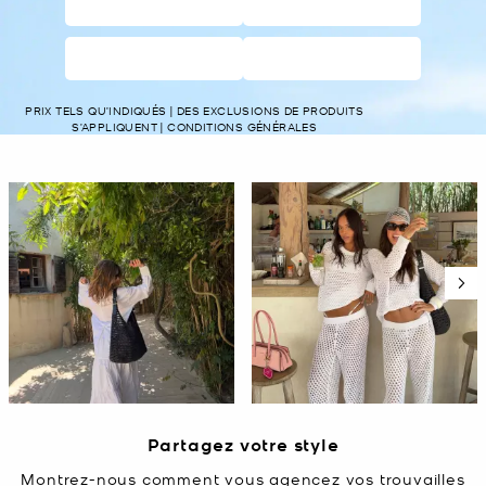
CHAUSSURES
VÊTEMENTS
FEMME
HOMMES
PRIX TELS QU’INDIQUÉS | DES EXCLUSIONS DE PRODUITS
S’APPLIQUENT | CONDITIONS GÉNÉRALES
Carrousel média
Carrousel avec photos de produits. Utilisez les boutons précédent e
Diapositive 1 de 5, Affichage des articles 1 à 2 de 10.
Partagez votre style
Montrez-nous comment vous agencez vos trouvailles